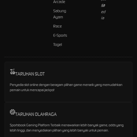
Arcade
Sabung
Ayam
Race
E-Sports
Togel
TARUHAN SLOT
Penyedia slot online dengan beragam pilihan game menarik yang memudahkan
pemain untuk mencapai jackpot
TARUHAN OLAHRAGA
Sportsbook Gaming Platform Terbaik menawarkan lebih banyak game, odds yang
lebih tinggi, dan menyediakan pilihan yang lebih banyak untuk pemain.