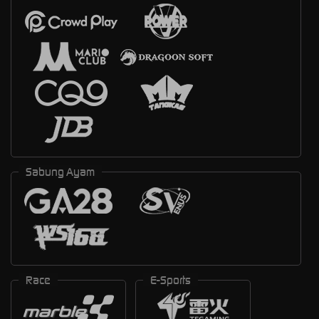
Sabung Ayam
Race
E-Sports