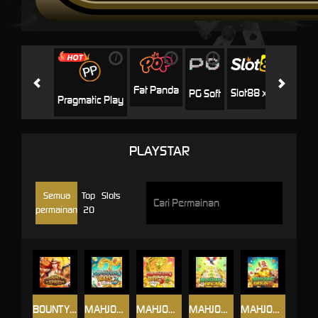
i
i
i
i
i
Facha
Fat Panda
Slot88 x PP
PG Soft
Pragmatic Play
PLAYSTAR
Semua
Top
Slots
permainan
20
BOUNTY EXPRESS
MAHJONG WAYS 3
MAHJONG WAYS 3+
MAHJONG：ORIGIN
MAHJONG: ORIGIN 2