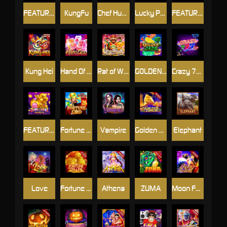
FEATURE BUY・SUPER POWERFUL
KungFu
Chef Husky
Lucky Panda
FEATURE BUY・CHRISTMAS EXPRESS
Kung Hei
Hand Of God
Rat of Wealth
GOLDEN JADE
Crazy 777
FEATURE BUY - Golden Pig
Fortune God
Vampire
Golden Zongzi
Elephant
Love
Fortune Teller
Athena
ZUMA
Moon Festival