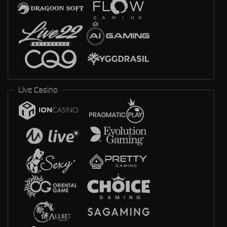
Live Casino