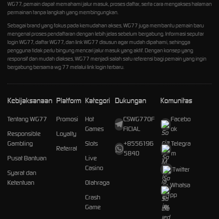
WG77, pemain dapat memahami jalur masuk, proses daftar, serta cara mengakses halaman
permainan tanpa langkah yang membingungkan.
Sebagai brand yang fokus pada kemudahan akses, WG77 juga membantu pemain baru
mengenal proses pendaftaran dengan lebih jelas sebelum bergabung. Informasi seputar
login WG77, daftar WG77, dan link WG77 disusun agar mudah dipahami, sehingga
pengguna tidak perlu bingung mencari jalur masuk yang aktif. Dengan konsep yang
responsif dan mudah diakses, WG77 menjadi salah satu referensi bagi pemain yang ingin
bergabung bersama wg 77 melalui link login terbaru.
Kebijaksanaan
Platform
Kategori
Dukungan
Komunitas
Tentang WG77
Promosi
Hot
CSWG77OF
Facebo
Games
FICIAL
ok
Responsible
Loyalty
Gambling
Slots
+8556196
Telegra
Referral
5840
m
Pusat Bantuan
Live
Casino
Twitter
Syarat dan
Ketentuan
Olahraga
Whatsa
pp
Crash
Game