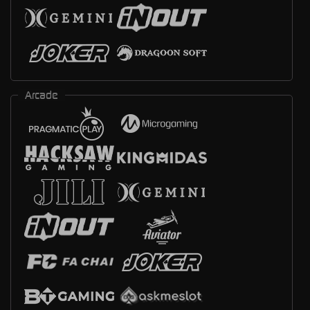
Arcade