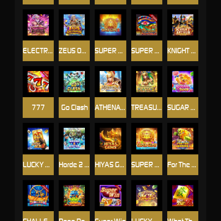
ELECTRIC ZEUS
ZEUS OF OLYMPUS
SUPER GEMS 2
SUPER AWESOME
KNIGHT ARTHUR
777
Go Clash
ATHENA LUCKY SPREAD
TREASURES OF AZTEC Z
SUGAR TEDDY
LUCKY ACE 2
Horde 2 Winter
HIYAS GEMS
SUPER GEMS
For The Horde