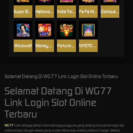
Super Boom
Halloween
India Treasure
Fa Fa Monkey
Glorious Kingdom
Werewolf
Money Meow
Fortune Bull
MYSTIC LEGEND 2
Selamat Datang Di WG77 Link Login Slot Online Terbaru
Selamat Datang Di WG77
Link Login Slot Online
Terbaru
WG77
hadir sebagai pilihan informasi bagi pengguna yang sedang mencari link login slot
online terbaru dengan akses yang mudah ditemukan melalui platform Google. Melalui