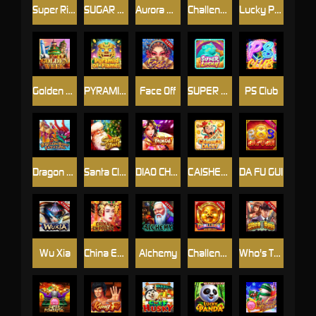
Super Rich
SUGAR BOOM
Aurora Wolf
Challenge・Mayan Calendar
Lucky Poker 2
Golden Week
PYRAMID OF FLAMES
Face Off
SUPER LUCKY
PS Club
Dragon Boat Festival
Santa Claus
DIAO CHAN FA DA CAI
CAISHEN DADDY
DA FU GUI
Wu Xia
China Empress
Alchemy
Challenge・Golden Pig
Who's The Boss