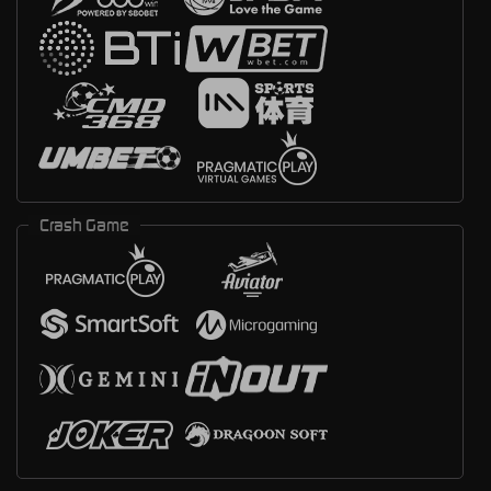
Crash Game