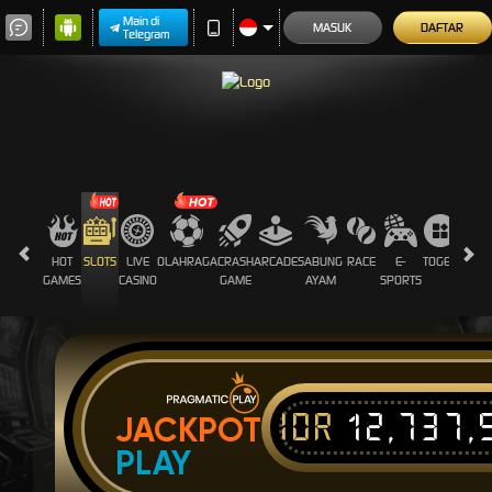
Main di
MASUK
DAFTAR
Telegram
HOT
SLOTS
LIVE
OLAHRAGA
CRASH
ARCADE
SABUNG
RACE
E-
TOGEL
PROM
GAMES
CASINO
GAME
AYAM
SPORTS
IDR
12,737,
JACKPOT
PLAY