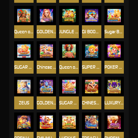
Queen of Inca 2
GOLDEN IDOL
JUNGLE BANG BANG
DJ BOOM BOOM
Sugar Bang Bang 2
SUGAR BANG BANG PLUS
Chinese New Year Moreways
Queen of Inca
SUPER ELEMENTS
POKER WIN 2
ZEUS
GOLDEN GENIE
SUGAR BANG BANG
CHINESE NEW YEAR
LUXURY GOLDEN PANTHER