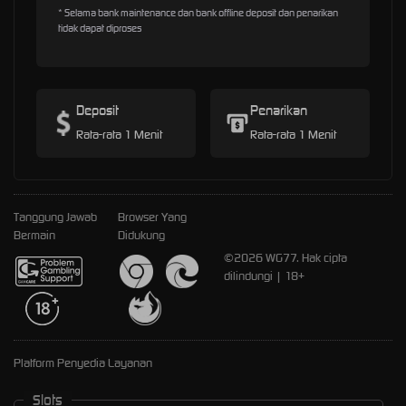
* Selama bank maintenance dan bank offline deposit dan penarikan
tidak dapat diproses
Deposit
Penarikan
Rata-rata 1 Menit
Rata-rata 1 Menit
Tanggung Jawab
Browser Yang
Bermain
Didukung
©2026 WG77. Hak cipta
dilindungi | 18+
Platform Penyedia Layanan
Slots