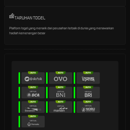
TARUHAN TOGEL
Platform togel yang menarik dari perusahan terbaik di dunia yang menawarkan
hadiah kemenangan besar