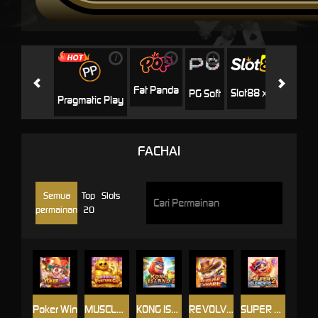
i
i
i
i
i
Facha
Fat Panda
Slot88 x PP
PG Soft
Pragmatic Play
FACHAI
Semua
Top
Slots
permainan
20
Poker Win
MUSCLE FORTUNE CAT
KONG ISLAND
REVOLVER HARE
SUPER ELEMENTS 2