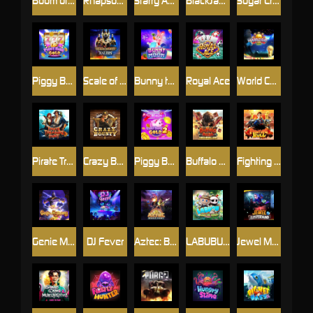
Boom of Prosperity
Rhapsody of Muertos
Starry Adventure
BlackJack21
Sugar Crush
Piggy Bank Gold
Scale of Heaven: Anubis
Bunny to the Moon
Royal Ace
World Cup Final
Pirate Treasure Hunt
Crazy Bounty
Piggy Bank Gold 2
Buffalo Rush HIGHROLLER
Fighting Bull
Genie Mystery
DJ Fever
Aztec: Bonus Hunt
LABUBU: Fall In Wild
Jewel Mastermind