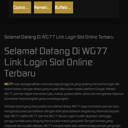
Cookie Hunter
Ramakien Blessing
Buffalo Rush
Selamat Datang Di WG77 Link Login Slot Online Terbaru
Selamat Datang Di WG77
Link Login Slot Online
Terbaru
WG77
hadir sebagai pilihan informasi bagi pengguna yang sedang mencari link login slot
online terbaru dengan akses yang mudah ditemukan melalui platform Google. Melalui
WG77, pemain dapat memahami jalur masuk, proses daftar, serta cara mengakses halaman
permainan tanpa langkah yang membingungkan.
Sebagai brand yang fokus pada kemudahan akses, WG77 juga membantu pemain baru
mengenal proses pendaftaran dengan lebih jelas sebelum bergabung. Informasi seputar
login WG77, daftar WG77, dan link WG77 disusun agar mudah dipahami, sehingga
pengguna tidak perlu bingung mencari jalur masuk yang aktif. Dengan konsep yang
responsif dan mudah diakses, WG77 menjadi salah satu referensi bagi pemain yang ingin