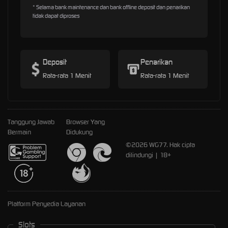
* Selama bank maintenance dan bank offline deposit dan penarikan
tidak dapat diproses
Deposit
Penarikan
Rata-rata 1 Menit
Rata-rata 1 Menit
Tanggung Jawab
Browser Yang
Bermain
Didukung
©2026 WG77. Hak cipta
dilindungi | 18+
Platform Penyedia Layanan
Slots