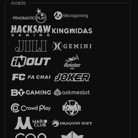
Arcade