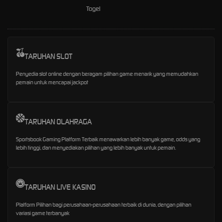
Togel
TARUHAN SLOT
Penyedia slot online dengan beragam pilihan game menarik yang memudahkan
pemain untuk mencapai jackpot
TARUHAN OLAHRAGA
Sportsbook Gaming Platform Terbaik menawarkan lebih banyak game, odds yang
lebih tinggi, dan menyediakan pilihan yang lebih banyak untuk pemain.
TARUHAN LIVE KASINO
Platform Pilihan bagi perusahaan-perusahaan terbaik di dunia, dengan pilihan
variasi game terbanyak