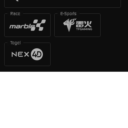
Race
E-Sports
Togel