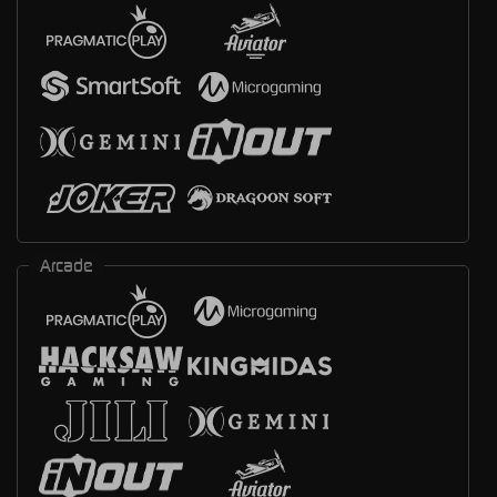
Arcade