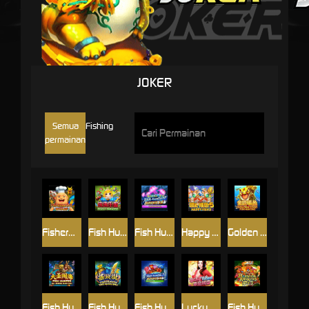
JOKER
Semua
Fishing
permainan
Fisherman's Wharf
Fish Hunter Insect Paradise
Fish Hunter 2 EX-Pro
Happy Fish 5
Golden Toad Fish Hunting
Fish Hunting: Da Sheng Nao Hai
Fish Hunting: Yao Qian Shu
Fish Hunter 2 EX-Novice
Lucky Wheel
Fish Hunter Monster Awaken