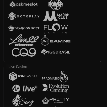
Live Casino