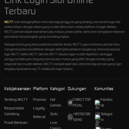
Terbaru
WG77
hadir sebagai pilihan informasi bagi pengguna yang sedang mencari link login slot
online terbaru dengan akses yang mudah ditemukan melalui platform Google. Melalui
WG77, pemain dapat memahami jalur masuk, proses daftar, serta cara mengakses halaman
permainan tanpa langkah yang membingungkan.
Sebagai brand yang fokus pada kemudahan akses, WG77 juga membantu pemain baru
mengenal proses pendaftaran dengan lebih jelas sebelum bergabung. Informasi seputar
login WG77, daftar WG77, dan link WG77 disusun agar mudah dipahami, sehingga
pengguna tidak perlu bingung mencari jalur masuk yang aktif. Dengan konsep yang
responsif dan mudah diakses, WG77 menjadi salah satu referensi bagi pemain yang ingin
bergabung bersama wg 77 melalui link login terbaru.
Kebijaksanaan
Platform
Kategori
Dukungan
Komunitas
Tentang WG77
Promosi
Hot
CSWG77OF
Facebo
Games
FICIAL
ok
Responsible
Loyalty
Gambling
Slots
+8556196
Telegra
Referral
5840
m
Pusat Bantuan
Live
Casino