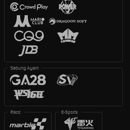
Sabung Ayam
Race
E-Sports