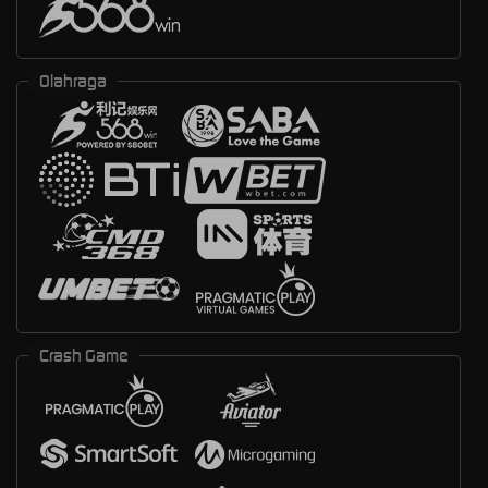
Olahraga
Crash Game