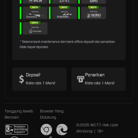
* Selama bank maintenance dan bank offline deposit dan penarikan
tidak dapat diproses
Deposit
Penarikan
Rata-rata 1 Menit
Rata-rata 1 Menit
Tanggung Jawab
Browser Yang
Bermain
Didukung
©2026 WG77. Hak cipta
dilindungi | 18+