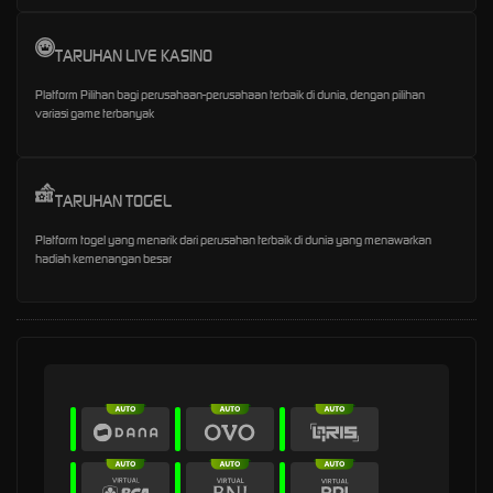
TARUHAN LIVE KASINO
Platform Pilihan bagi perusahaan-perusahaan terbaik di dunia, dengan pilihan
variasi game terbanyak
TARUHAN TOGEL
Platform togel yang menarik dari perusahan terbaik di dunia yang menawarkan
hadiah kemenangan besar